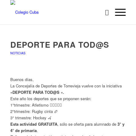
DEPORTE PARA TOD@S
NOTICIAS
Buenos días,
La Concejalía de Deportes de Torrevieja vuelve con la iniciativa
«DEPORTE PARA TOD@S «.
Este año los deportes que se proponen serán:
1°trimestre: Atletismo 🏃‍♀️🏃🏾‍♂️
2°trimestre: Rugby cinta 🏉
3° trimestre: Hockey 🏑
Esta actividad GRATUITA
, sólo se oferta para alumnado de
3° y
4° de primaria
.