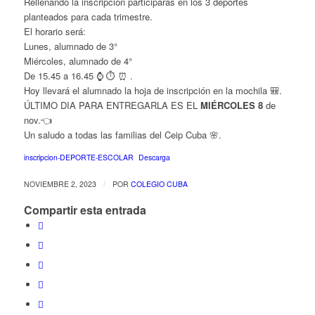
Rellenando la inscripción participarás en los 3 deportes
planteados para cada trimestre.
El horario será:
Lunes, alumnado de 3°
Miércoles, alumnado de 4°
De 15.45 a 16.45 ⌚️ ⏱️ ⏰️ .
Hoy llevará el alumnado la hoja de inscripción en la mochila 🎒.
ÚLTIMO DIA PARA ENTREGARLA ES EL
MIÉRCOLES 8
de
nov.👈
Un saludo a todas las familias del Ceip Cuba 🌸.
inscripcion-DEPORTE-ESCOLAR
Descarga
/
NOVIEMBRE 2, 2023
POR
COLEGIO CUBA
Compartir esta entrada