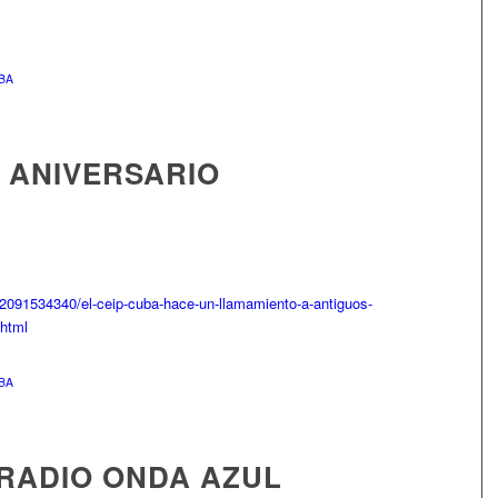
BA
0 ANIVERSARIO
022091534340/el-ceip-cuba-hace-un-llamamiento-a-antiguos-
.html
BA
 RADIO ONDA AZUL