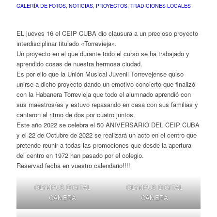
GALERÍA DE FOTOS
,
NOTICIAS
,
PROYECTOS
,
TRADICIONES LOCALES
EL jueves 16 el CEIP CUBA dio clausura a un precioso proyecto
interdisciplinar titulado «Torrevieja».
Un proyecto en el que durante todo el curso se ha trabajado y
aprendido cosas de nuestra hermosa ciudad.
Es por ello que la Unión Musical Juvenil Torrevejense quiso
unirse a dicho proyecto dando un emotivo concierto que finalizó
con la Habanera Torrevieja que todo el alumnado aprendió con
sus maestros/as y estuvo repasando en casa con sus familias y
cantaron al ritmo de dos por cuatro juntos.
Este año 2022 se celebra el 50 ANIVERSARIO DEL CEIP CUBA
y el 22 de Octubre de 2022 se realizará un acto en el centro que
pretende reunir a todas las promociones que desde la apertura
del centro en 1972 han pasado por el colegio.
Reservad fecha en vuestro calendario!!!!
OLYMPUS DIGITAL
OLYMPUS DIGITAL
CAMERA
CAMERA