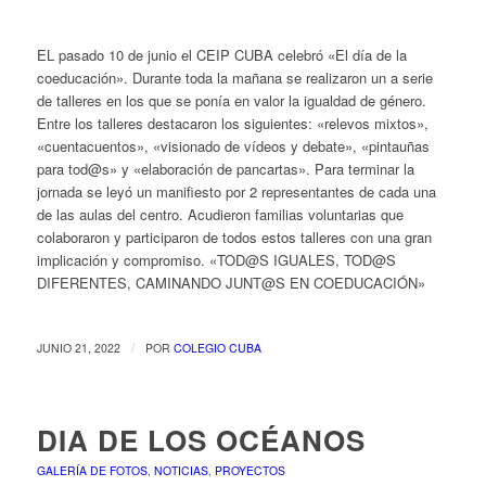
EL pasado 10 de junio el CEIP CUBA celebró «El día de la
coeducación». Durante toda la mañana se realizaron un a serie
de talleres en los que se ponía en valor la igualdad de género.
Entre los talleres destacaron los siguientes: «relevos mixtos»,
«cuentacuentos», «visionado de vídeos y debate», «pintauñas
para tod@s» y «elaboración de pancartas». Para terminar la
jornada se leyó un manifiesto por 2 representantes de cada una
de las aulas del centro. Acudieron familias voluntarias que
colaboraron y participaron de todos estos talleres con una gran
implicación y compromiso. «TOD@S IGUALES, TOD@S
DIFERENTES, CAMINANDO JUNT@S EN COEDUCACIÓN»
/
JUNIO 21, 2022
POR
COLEGIO CUBA
DIA DE LOS OCÉANOS
GALERÍA DE FOTOS
,
NOTICIAS
,
PROYECTOS